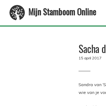
Skip
Skip
Mijn Stamboom Online
to
to
primary
main
navigation
content
Sacha d
15 april 2017
Sandra van ‘S
wie van je vo