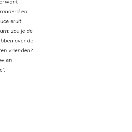
verwant
eranderd en
uce eruit
urn; zou je de
hebben over de
oren vrienden?
ouw en
e”.