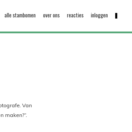
alle stambomen
over ons
reacties
inloggen
otografe. Van
en maken?”.