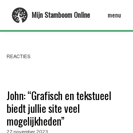
Skip
Mijn Stamboom Online
menu
to
main
content
REACTIES
John: “Grafisch en tekstueel
biedt jullie site veel
mogelijkheden”
27 november 2023