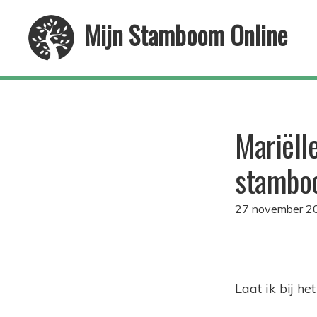
Skip
Skip
Mijn Stamboom Online
to
to
primary
main
navigation
content
Mariëll
stamboo
27 november 2
Laat ik bij h