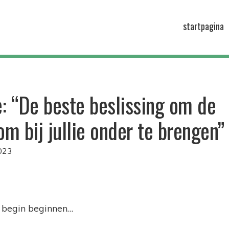
startpagina
e: “De beste beslissing om de
m bij jullie onder te brengen”
023
et begin beginnen…