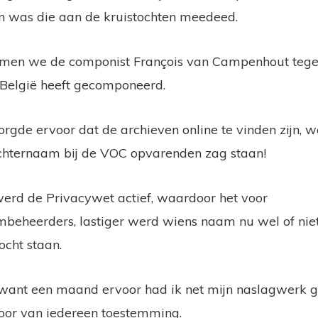
n was die aan de kruistochten meedeed.
en we de componist François van Campenhout tegen
 België heeft gecomponeerd.
zorgde ervoor dat de archieven online te vinden zijn, 
achternaam bij de VOC opvarenden zag staan!
erd de Privacywet actief, waardoor het voor
beheerders, lastiger werd wiens naam nu wel of niet
ocht staan.
 want een maand ervoor had ik net mijn naslagwerk 
oor van iedereen toestemming.