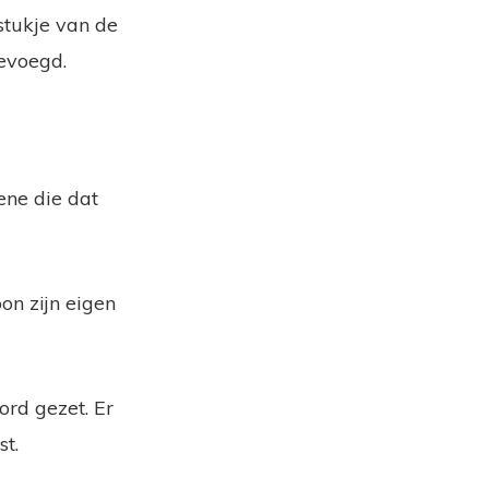
 stukje van de
evoegd.
ene die dat
on zijn eigen
ord gezet. Er
t.