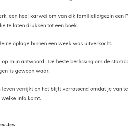
rk, een heel karwei om van elk familielid/gezin een
ie te laten drukken tot een boek.
kleine oplage binnen een week was uitverkocht.
p mijn antwoord : De beste beslissing om de stamboo
gen’ is gewoon waar.
 leven verrijkt en het blijft verrassend omdat je van t
 welke info komt.
eacties