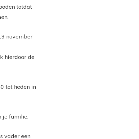
boden totdat
omen.
p 13 november
k hierdoor de
0 tot heden in
je familie.
ns vader een