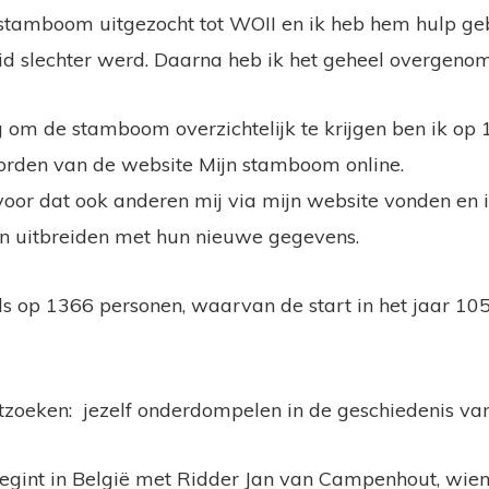
stamboom uitgezocht tot WOII en ik heb hem hulp ge
id slechter werd. Daarna heb ik het geheel overgen
g om de stamboom overzichtelijk te krijgen ben ik o
orden van de website Mijn stamboom online.
voor dat ook anderen mij via mijn website vonden en i
 uitbreiden met hun nieuwe gegevens.
els op 1366 personen, waarvan de start in het jaar 105
oeken: jezelf onderdompelen in de geschiedenis van 
begint in België met Ridder Jan van Campenhout, wie