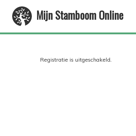
Skip
Skip
Mijn Stamboom Online
to
to
primary
main
navigation
content
Registratie is uitgeschakeld.