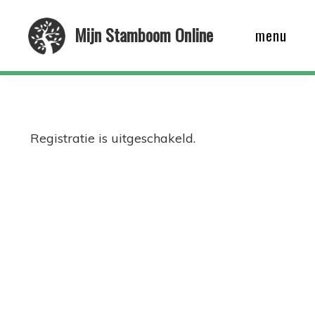
Skip
Mijn Stamboom Online
menu
to
main
content
Registratie is uitgeschakeld.